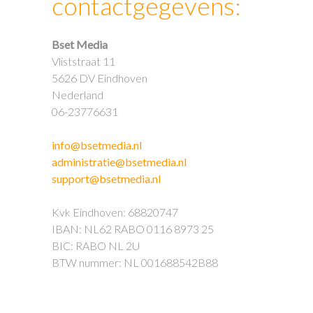
contactgegevens:
Bset Media
Vliststraat 11
5626 DV Eindhoven
Nederland
06-23776631
info@bsetmedia.nl
administratie@bsetmedia.nl
support@bsetmedia.nl
Kvk Eindhoven: 68820747
IBAN: NL62 RABO 0116 8973 25
BIC: RABO NL 2U
BTW nummer: NL 001688542B88