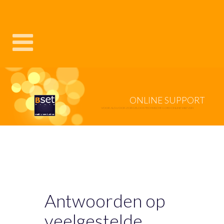
ONLINE SUPPORT
VOOR ALS U OOK ZORGELOOS TECHNISCHE GOED ONLINE WILT ZIJN
Antwoorden op
veelgestelde