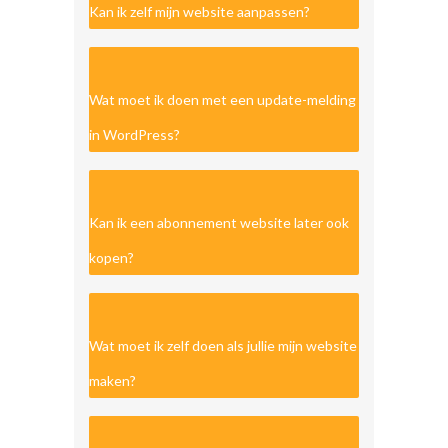
Kan ik zelf mijn website aanpassen?
Wat moet ik doen met een update-melding
in WordPress?
Kan ik een abonnement website later ook
kopen?
Wat moet ik zelf doen als jullie mijn website
maken?