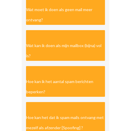
Wat moet ik doen als geen mail meer
ontvang?
Wat kan ik doen als mijn mailbox (bijna) vol
is?
Hoe kan ik het aantal spam berichten
beperken?
Hoe kan het dat ik spam mails ontvang met
mezelf als afzender [Spoofing] ?