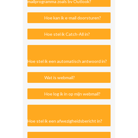
mailprogramma zoals bv Outlook?
Hoe kan ik e-mail doorsturen?
Hoe stel ik Catch-All in?
Hoe stel ik een automatisch antwoord in?
Wat is webmail?
Hoe log ik in op mijn webmail?
Hoe stel ik een afwezigheidsbericht in?