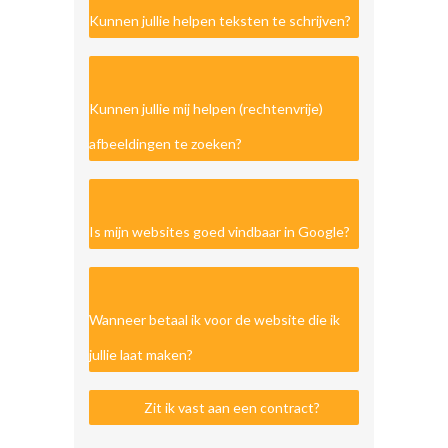
Kunnen jullie helpen teksten te schrijven?
Kunnen jullie mij helpen (rechtenvrije)
afbeeldingen te zoeken?
Is mijn websites goed vindbaar in Google?
Wanneer betaal ik voor de website die ik
jullie laat maken?
Zit ik vast aan een contract?