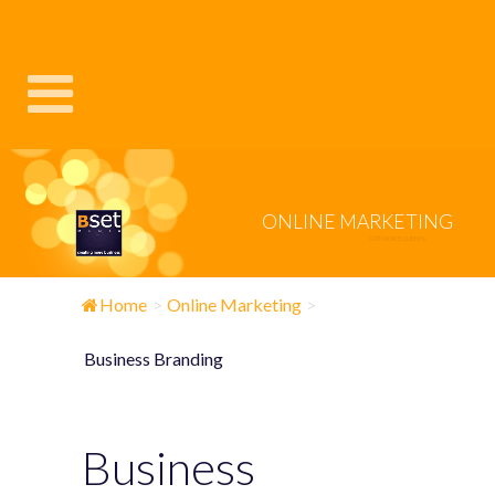
ONLINE MARKETING
GET MORE CLIENTS
Home
>
Online Marketing
>
Business Branding
Business