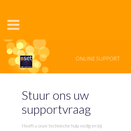
ONLINE SUPPORT
VOOR ALS U OOK ZORGELOOS TECHNISCHE GOED ONLINE WILT ZIJN
Stuur ons uw
supportvraag
Heeft u onze technische hulp nodig en bij