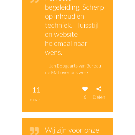
begeleiding. Scherp
op inhoud en
techniek. Huisstijl
en website
helemaal naar
wens.
— Jan Boogaarts van Bureau
de Mat over ons werk
11
Delen
6
maart
Wij zijn voor onze