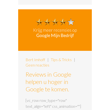
Bert Imhoff
|
Tips & Tricks
|
Geen reacties
Reviews in Google
helpen u hoger in
Google te komen.
[vc_row row_type="row"
text_align="left" css_animation=""]