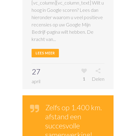
[vc_column][vc_column_text] Wilt u
hoog in Google scoren? Lees dan
hieronder waarom u veel positieve
recensies op uw Google Mijn
Bedrijf-pagina wilt hebben. De
kracht van...
LEES MEER
27
Delen
1
april
Zelfs op 1.400 km.
afstand een
succesvolle
samenwerking!