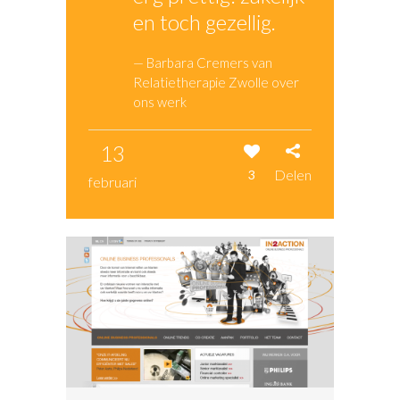
en toch gezellig.
— Barbara Cremers van
Relatietherapie Zwolle over
ons werk
13
Delen
3
februari