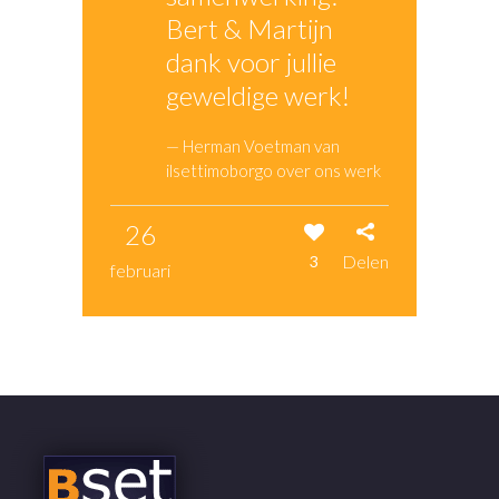
Bert & Martijn
dank voor jullie
geweldige werk!
— Herman Voetman van
ilsettimoborgo over ons werk
26
Delen
3
februari