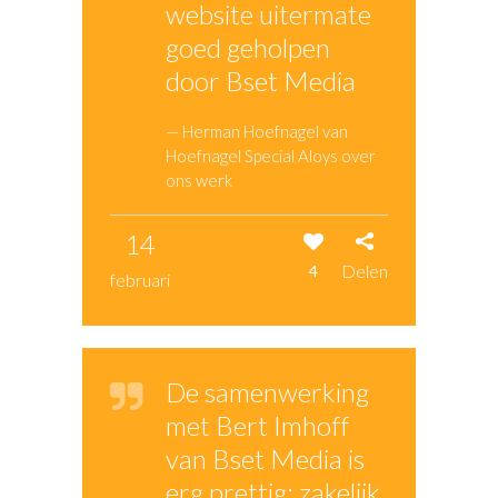
website uitermate
goed geholpen
door Bset Media
— Herman Hoefnagel van
Hoefnagel Special Aloys over
ons werk
14
Delen
4
februari
De samenwerking
met Bert Imhoff
van Bset Media is
erg prettig: zakelijk