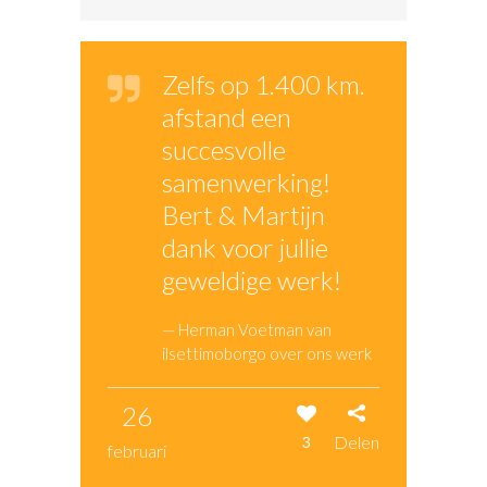
Zelfs op 1.400 km.
afstand een
succesvolle
samenwerking!
Bert & Martijn
dank voor jullie
geweldige werk!
— Herman Voetman van
ilsettimoborgo over ons werk
26
Delen
3
februari