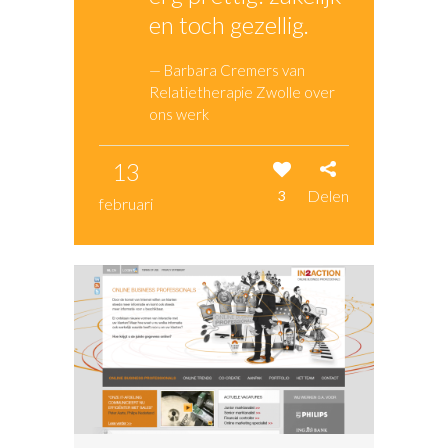
en toch gezellig.
— Barbara Cremers van
Relatietherapie Zwolle over
ons werk
13
Delen
3
februari