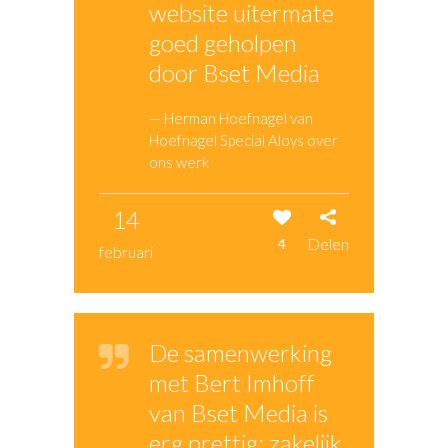
website uitermate
goed geholpen
door Bset Media
— Herman Hoefnagel van
Hoefnagel Special Aloys over
ons werk
14
Delen
4
februari
De samenwerking
met Bert Imhoff
van Bset Media is
erg prettig: zakelijk