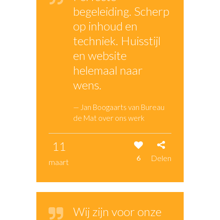
begeleiding. Scherp
op inhoud en
techniek. Huisstijl
en website
helemaal naar
wens.
— Jan Boogaarts van Bureau
de Mat over ons werk
11
Delen
6
maart
Wij zijn voor onze