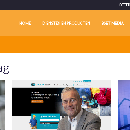
OFFER
HOME
DIENSTEN EN PRODUCTEN
BSET MEDIA
New business development
WordPr
ag
Vrijblijvend klankborden
E-mail
Startup support
Social
Elevator pitchen
Inboun
Businesscoach
Busine