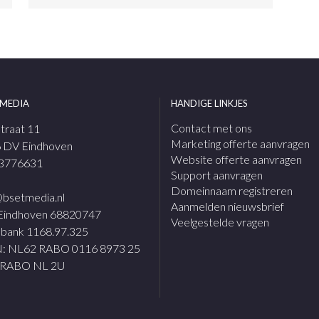
 MEDIA
HANDIGE LINKJES
Contact met ons
straat 11
Marketing offerte aanvragen
 DV Eindhoven
Website offerte aanvragen
3776631
Support aanvragen
Domeinnaam registreren
@bsetmedia.nl
Aanmelden nieuwsbrief
Eindhoven 68820747
Veelgestelde vragen
bank 1168.97.325
: NL62 RABO 0116 8973 25
 RABO NL 2U