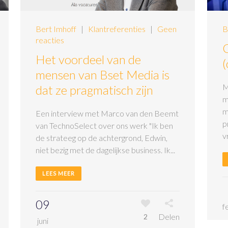
Bert Imhoff
|
Klantreferenties
|
Geen
B
reacties
Het voordeel van de
(
mensen van Bset Media is
M
dat ze pragmatisch zijn
m
m
Een interview met Marco van den Beemt
p
van TechnoSelect over ons werk "Ik ben
v
de strateeg op de achtergrond, Edwin,
niet bezig met de dagelijkse business. Ik...
LEES MEER
09
f
Delen
2
juni