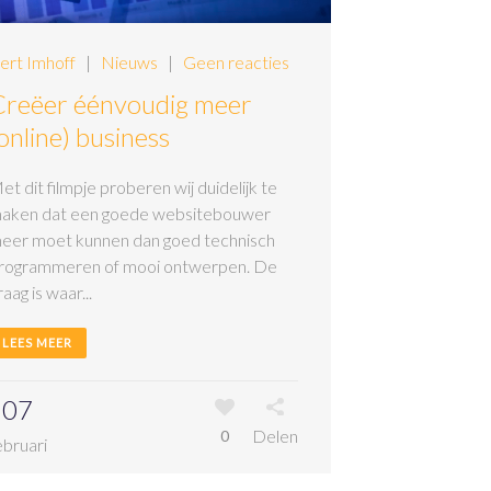
ert Imhoff
|
Nieuws
|
Geen reacties
Creëer éénvoudig meer
online) business
et dit filmpje proberen wij duidelijk te
aken dat een goede websitebouwer
eer moet kunnen dan goed technisch
rogrammeren of mooi ontwerpen. De
raag is waar...
LEES MEER
07
Delen
0
ebruari