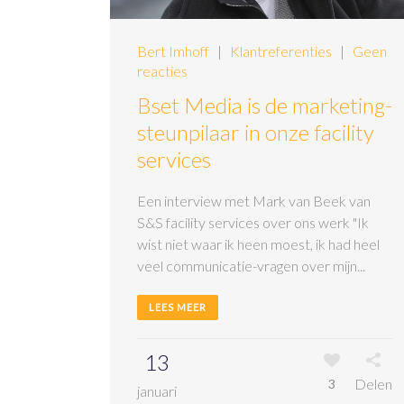
Bert Imhoff
|
Klantreferenties
|
Geen
reacties
Bset Media is de marketing-
steunpilaar in onze facility
services
Een interview met Mark van Beek van
S&S facility services over ons werk "Ik
wist niet waar ik heen moest, ik had heel
veel communicatie-vragen over mijn...
LEES MEER
13
Delen
3
januari