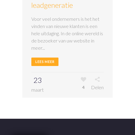
leadgeneratie
Voor veel ondernemers is het het
vinden van nieuwe klanten is een
hele uitdaging. In de online wereld is
de bezoeker van uw website in
meer...
LEES MEER
23
Delen
4
maart