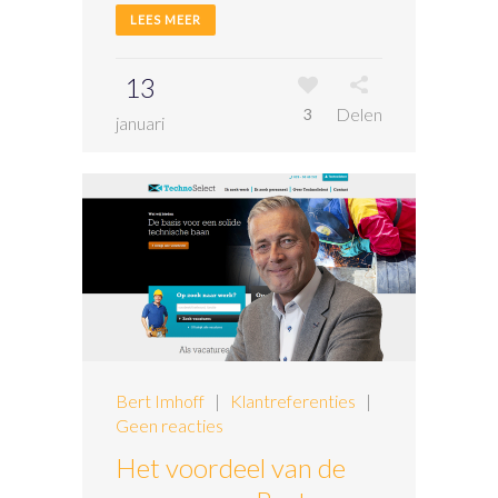
LEES MEER
13
Delen
3
januari
Bert Imhoff
|
Klantreferenties
|
Geen reacties
Het voordeel van de