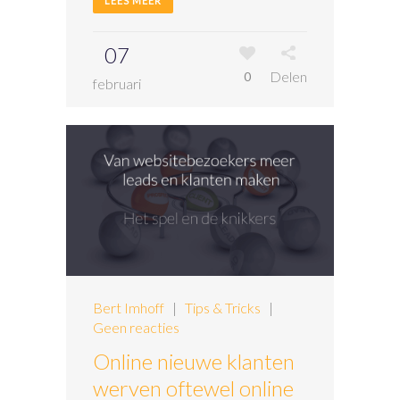
LEES MEER
07
Delen
0
februari
Bert Imhoff
|
Tips & Tricks
|
Geen reacties
Online nieuwe klanten
werven oftewel online