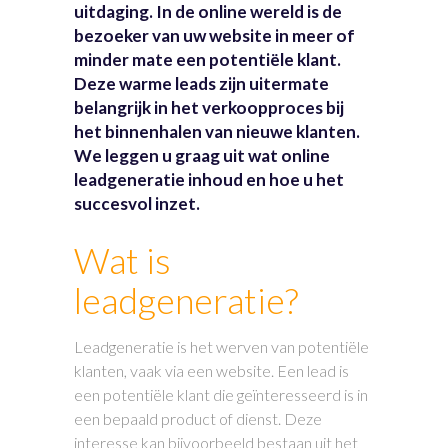
uitdaging. In de online wereld is de
bezoeker van uw website in meer of
minder mate een potentiële klant.
Deze warme leads zijn uitermate
belangrijk in het verkoopproces bij
het binnenhalen van nieuwe klanten.
We leggen u graag uit wat online
leadgeneratie inhoud en hoe u het
succesvol inzet.
Wat is
leadgeneratie?
Leadgeneratie is het werven van potentiële
klanten, vaak via een website. Een lead is
een potentiële klant die geïnteresseerd is in
een bepaald product of dienst. Deze
interesse kan bijvoorbeeld bestaan uit het