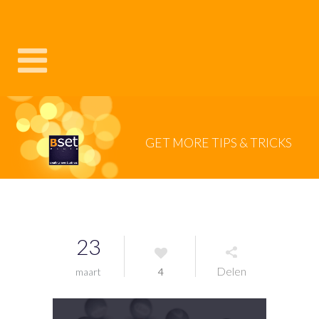
GET MORE TIPS & TRICKS
Leuke én interessante tips, weetjes en artikelen. Mis ze niet en ontvang
AANMELDEN NIEUWSBRIEF >
ze per e-mail. Schrijf je in voor de nieuwsbrief!
23
Delen
maart
4