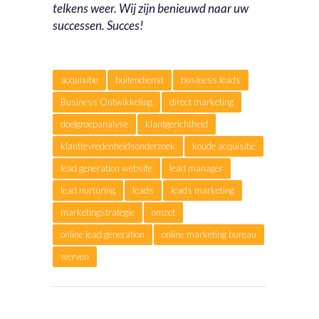
telkens weer. Wij zijn benieuwd naar uw
successen. Succes!
acquisitie
buitendienst
business leads
Business Ontwikkeling
direct marketing
doelgroepanalyse
klantgerichtheid
klanttevredenheidsonderzoek
koude acquisitie
lead generation website
lead manager
lead nurturing
leads
leads marketing
marketingstrategie
omzet
online lead generation
online marketing bureau
werven