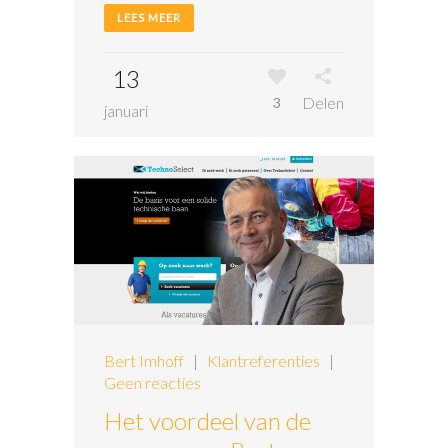
LEES MEER
13
Delen
3
januari
Bert Imhoff
|
Klantreferenties
|
Geen reacties
Het voordeel van de