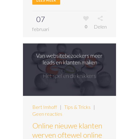
LEES MEER
07
Delen
0
februari
Bert Imhoff
|
Tips & Tricks
|
Geen reacties
Online nieuwe klanten
werven oftewel online